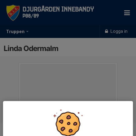
Djurgården Innebandy
P08/09
Logga in
Truppen
Linda Odermalm
Titel
Materialförvaltare