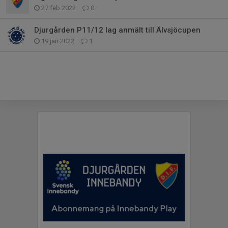
27 feb 2022
0
Djurgården P11/12 lag anmält till Älvsjöcupen
19 jan 2022
1