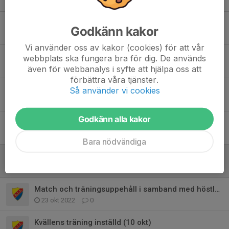
Säsongsavslutning med föräldramatch
Godkänn kakor
24 apr 2024
1
Vi använder oss av kakor (cookies) för att vår
Uppehåll över jullov
webbplats ska fungera bra för dig. De används
18 dec 2023
3
även för webbanalys i syfte att hjälpa oss att
förbättra våra tjänster.
Träningstider säsong 23/24
Så använder vi cookies
29 jun 2023
1
Godkänn alla kakor
Tack för säsongen 22/23
25 maj 2023
4
Bara nödvändiga
Tack för höstsäsong och information om vårsäsong
21 dec 2022
2
Match och träningsuppehåll i samband med höstlovet
23 okt 2022
0
Kvällens träning inställd (10 okt)