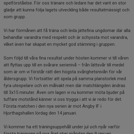
spelförståelse. För oss tränare och ledare har det varit en stor
glädje att kunna följa lagets utveckling både resultatmässigt och
som grupp.
Vi har förmånen att få träna och leda jättefina ungdomar där alla
behandlar varandra med respekt och är schyssta mot varandra,
vilket även har skapat en mycket god stämning i gruppen.
Som följd till våra fina resultat under hösten kommer vi till våren
att flyttas upp till en svårare serienivå – från lättsvår till medel
som är om vi förstår rätt den högsta svårighetsnivån för vår
åldersgrupp. Vi fortsätter att spela på samma planstorlek med
fyra utespelare och en målvakt men där matchlängden ändras
till 3x15 minuter. Även om lagen vi nu kommer möta bjuder på
tuffare motstånd känner vi oss trygga i att vi är redo för det.
Första matchen i den nya serien är mot Ängby IF i
Hjorthagshallen lördag den 14 januari.
Vi kommer ha ett träningsuppehåll under jul och nyår varför
första träningen på nya året sker måndag den 9 januari.