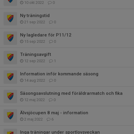
10 okt 2022
0
Ny träningstid
21 sep 2022
0
Ny lagledare för P11/12
15 sep 2022
0
Träningsavgift
12 sep 2022
1
Information inför kommande säsong
14 aug 2022
0
Säsongsavslutning med föräldrarmatch och fika
12 maj 2022
0
Älvsjöcupen 8 maj - information
2 maj 2022
6
Inga träningar under sportlovsveckan