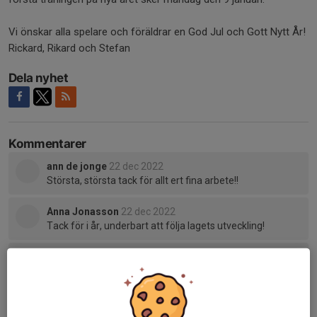
Vi önskar alla spelare och föräldrar en God Jul och Gott Nytt År!
Rickard, Rikard och Stefan
Dela nyhet
Kommentarer
ann de jonge
22 dec 2022
Största, största tack för allt ert fina arbete!!
Anna Jonasson
22 dec 2022
Tack för i år, underbart att följa lagets utveckling!
Tidigare nyheter