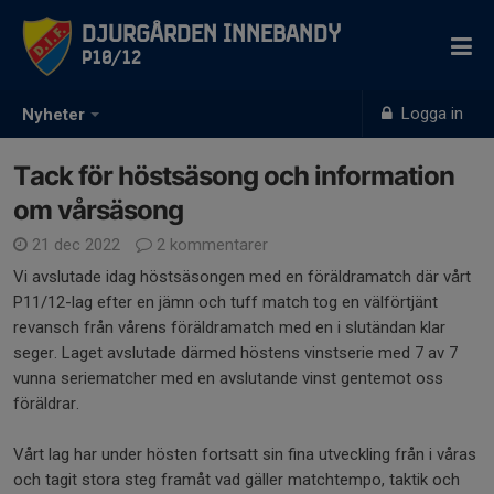
Djurgården Innebandy
P10/12
Logga in
Nyheter
Tack för höstsäsong och information
om vårsäsong
21 dec 2022
2 kommentarer
Vi avslutade idag höstsäsongen med en föräldramatch där vårt
P11/12-lag efter en jämn och tuff match tog en välförtjänt
revansch från vårens föräldramatch med en i slutändan klar
seger. Laget avslutade därmed höstens vinstserie med 7 av 7
vunna seriematcher med en avslutande vinst gentemot oss
föräldrar.
Vårt lag har under hösten fortsatt sin fina utveckling från i våras
och tagit stora steg framåt vad gäller matchtempo, taktik och