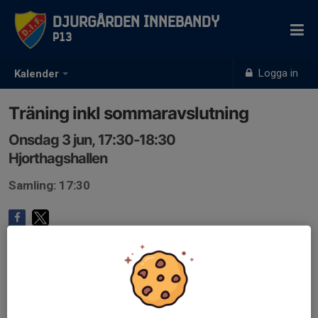
Djurgården Innebandy
P13
Logga in
Kalender
Träning inkl sommaravslutning
Onsdag 3 jun, 17:30-18:30
Hjorthagshallen
Samling: 17:30