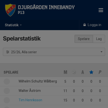
Djurgården Innebandy
P13
Logga in
Statistik
Spelarstatistik
Spelare
Lag
25/26, Alla serier
SPELARE
Wilhelm Schultz Wållberg
5
0
0
0
0
Walter Åström
11
0
0
0
0
Tim Henriksson
15
0
0
0
0