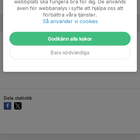
webbplats ska fungera bra för dig. De används
även för webbanalys i syfte att hjälpa oss att
August Ohlin
15
0
0
0
0
förbättra våra tjänster.
Så använder vi cookies
MÅLVAKTER
Godkänn alla kakor
Bara nödvändiga
Ingen målvaktsstatistik inlagd
Dela statistik