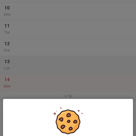
10
Ons
11
Tor
12
Fre
13
Lör
14
Sön
v.16
15
Mån
16
Tis