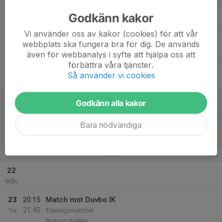
17
Godkänn kakor
Ons
Vi använder oss av kakor (cookies) för att vår
18
webbplats ska fungera bra för dig. De används
Tor
även för webbanalys i syfte att hjälpa oss att
förbättra våra tjänster.
19
Så använder vi cookies
Fre
20
Godkänn alla kakor
Lör
Bara nödvändiga
21
Sön
v.17
22
Mån
23
20:15
Match mot Duvbo IK
21:45
Tis
Träningsmatcher
Brotorpshallen