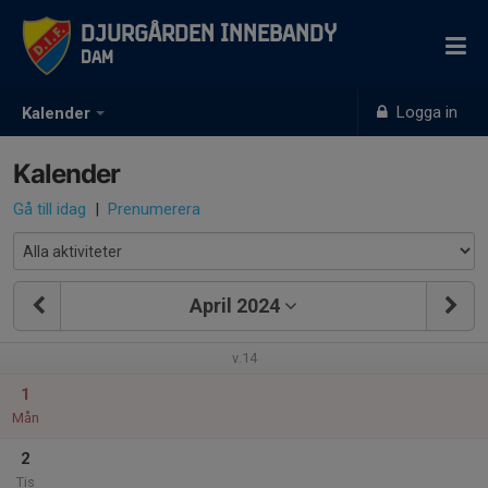
Djurgården Innebandy
Dam
Logga in
Kalender
Kalender
Gå till idag
|
Prenumerera
April 2024
v.14
1
Mån
2
Tis