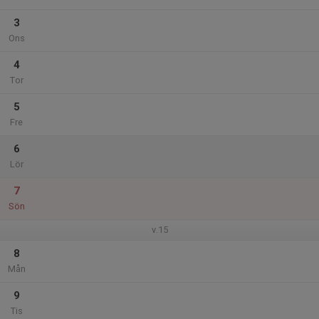
3
Ons
4
Tor
5
Fre
6
Lör
7
Sön
v.15
8
Mån
9
Tis