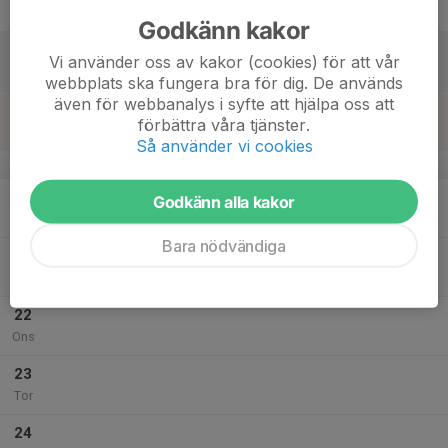
Fre
Godkänn kakor
18
Vi använder oss av kakor (cookies) för att vår
Lör
webbplats ska fungera bra för dig. De används
även för webbanalys i syfte att hjälpa oss att
19
förbättra våra tjänster.
Sön
Så använder vi cookies
v.30
20
Godkänn alla kakor
Mån
Bara nödvändiga
21
Tis
22
Ons
23
Tor
24