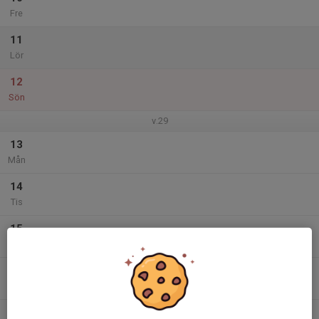
Fre
11
Lör
12
Sön
v.29
13
Mån
14
Tis
15
Ons
16
Tor
17