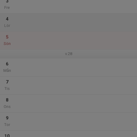
3
Fre
4
Lör
5
Sön
v.28
6
Mån
7
Tis
8
Ons
9
Tor
10