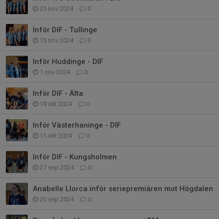
25 nov 2024
0
Inför DIF - Tullinge
15 nov 2024
0
Inför Huddinge - DIF
1 nov 2024
0
Inför DIF - Älta
19 okt 2024
0
Inför Västerhaninge - DIF
11 okt 2024
0
Inför DIF - Kungsholmen
27 sep 2024
0
Anabelle Llorca inför seriepremiären mot Högdalen
20 sep 2024
0