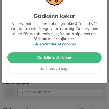
Ni fick en jobbig start i föra matchen mot HAIS, vad skall ni
göra annorlunda denna gång för att inte hamna i samma
Godkänn kakor
läge igen?
Vi använder oss av kakor (cookies) för att vår
-Jag tror att vi hade en hel del nerver inför första mötet mot
webbplats ska fungera bra för dig. De används
HAIS i och med att det var vår seriepremiär. Trots det lyckades
även för webbanalys i syfte att hjälpa oss att
förbättra våra tjänster.
vi rädda upp matchen vilket jag tycker att vi ska ta med oss
Så använder vi cookies
denna gång! Vi får gå in med rätt inställning och vara fokuserade
på vårt ifrån första minuten så tror jag att det kommer gå vägen
Godkänn alla kakor
Dela nyhet
Bara nödvändiga
Kommentarer