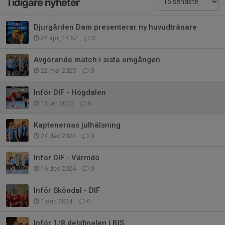
Tidigare nyheter
Djurgården Dam presenterar ny huvudtränare
24 apr, 14:57
0
Avgörande match i sista omgången
22 mar 2025
0
Inför DIF - Högdalen
11 jan 2025
0
Kaptenernas julhälsning
24 dec 2024
0
Inför DIF - Värmdö
16 dec 2024
0
Inför Sköndal - DIF
1 dec 2024
0
Inför 1/8 delsfinalen i BIS