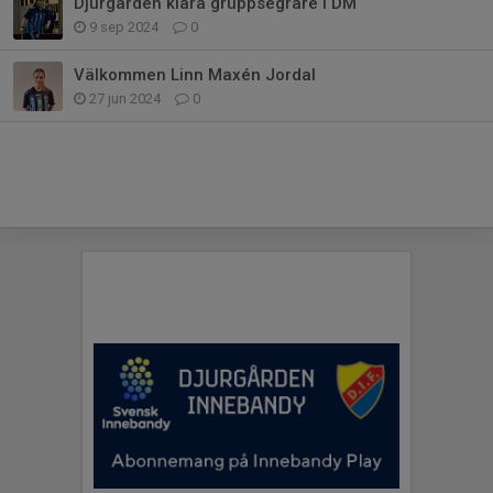
Djurgården klara gruppsegrare i DM
9 sep 2024
0
Välkommen Linn Maxén Jordal
27 jun 2024
0