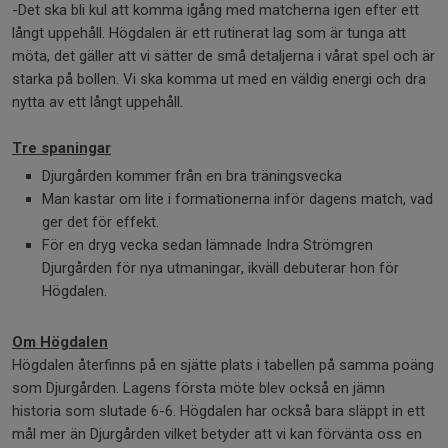
-Det ska bli kul att komma igång med matcherna igen efter ett
långt uppehåll. Högdalen är ett rutinerat lag som är tunga att
möta, det gäller att vi sätter de små detaljerna i vårat spel och är
starka på bollen. Vi ska komma ut med en väldig energi och dra
nytta av ett långt uppehåll.
Tre spaningar
Djurgården kommer från en bra träningsvecka
Man kastar om lite i formationerna inför dagens match, vad
ger det för effekt.
För en dryg vecka sedan lämnade Indra Strömgren
Djurgården för nya utmaningar, ikväll debuterar hon för
Högdalen.
Om Högdalen
Högdalen återfinns på en sjätte plats i tabellen på samma poäng
som Djurgården. Lagens första möte blev också en jämn
historia som slutade 6-6. Högdalen har också bara släppt in ett
mål mer än Djurgården vilket betyder att vi kan förvänta oss en