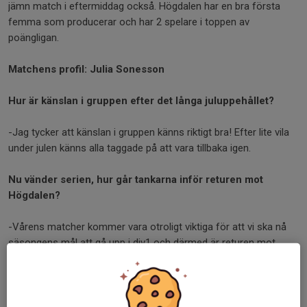
jämn match i eftermiddag också. Högdalen har en bra första
femma som producerar och har 2 spelare i toppen av
poängligan.
Matchens profil: Julia Sonesson
Hur är känslan i gruppen efter det långa juluppehållet?
-Jag tycker att känslan i gruppen känns riktigt bra! Efter lite vila
under julen känns alla taggade på att vara tillbaka igen.
Nu vänder serien, hur går tankarna inför returen mot
Högdalen?
-Vårens matcher kommer vara otroligt viktiga för att vi ska nå
säsongens mål att gå upp i div1 och därmed är returen mot
Högdalen en väldigt viktig match. Vi alla känns taggade på att gå
in och ge allt för att säkra en stark start på andra halvan av
serien