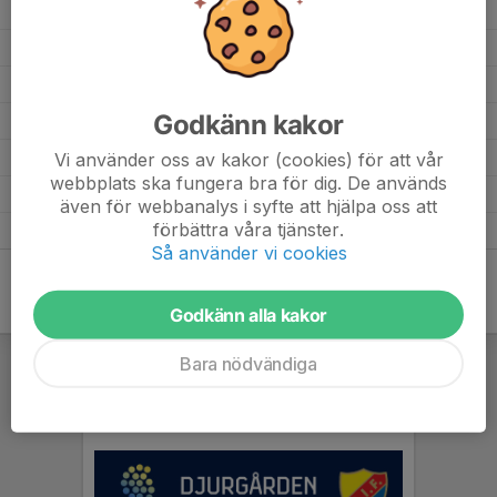
Damjunior slutspel - Kvartsfinal 2
1
5-4
2
2024
Damjunior slutspel - Semifinal 1
1
7-4
3
2024
Damjunior slutspel - Final
1
3-9
0
2024
Godkänn kakor
Pantamera Damjuniorer division 1
16
43-87
8
2023
Vi använder oss av kakor (cookies) för att vår
Juniorallsvenskan D DJ18
8
19-90
0
2023
webbplats ska fungera bra för dig. De används
Träningsmatcher
2
8-9
1
2023
även för webbanalys i syfte att hjälpa oss att
förbättra våra tjänster.
DJ slutspel
2
4-17
0
2023
Så använder vi cookies
Godkänn alla kakor
Bara nödvändiga