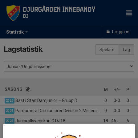
Djurgården Innebandy
DJ
Logga in
Statistik
Lagstatistik
Spelare
Lag
SÄSONG
M
+/-
P
Bäst i Stan Damjunior – Grupp D
0
0-0
0
2026
Pantamera Damjuniorer Division 2 Mellersta (Stockholm)
0
0-0
0
2026
Juniorallsvenskan C DJ18
18
46-115
6
2025
Pantamera Damjuniorer division 1
18
69-67
30
2024