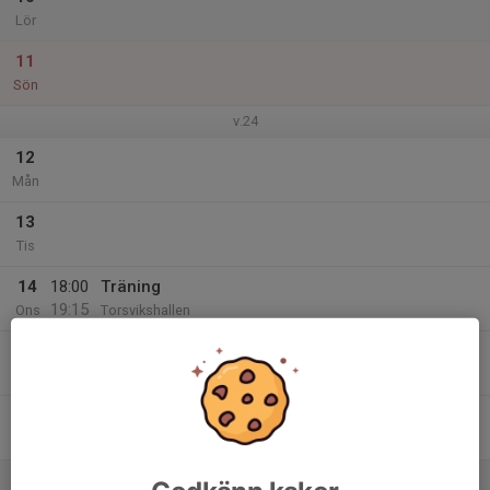
Lör
11
Sön
v.24
12
Mån
13
Tis
14
18:00
Träning
19:15
Ons
Torsvikshallen
15
Tor
16
Fre
17