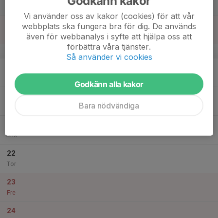
Godkänn kakor
Lör
Vi använder oss av kakor (cookies) för att vår
18
webbplats ska fungera bra för dig. De används
Sön
även för webbanalys i syfte att hjälpa oss att
förbättra våra tjänster.
v.25
Så använder vi cookies
19
Mån
Godkänn alla kakor
20
Bara nödvändiga
Tis
21
Ons
22
Tor
23
Fre
24