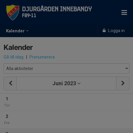
Djurgården Innebandy
F09-11
Logga in
Kalender
Kalender
Gå till idag
|
Prenumerera
Juni 2023
1
Tor
2
Fre