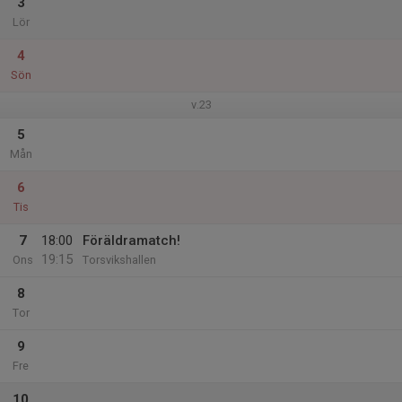
3
Lör
4
Sön
v.23
5
Mån
6
Tis
7
18:00
Föräldramatch!
19:15
Ons
Torsvikshallen
8
Tor
9
Fre
10