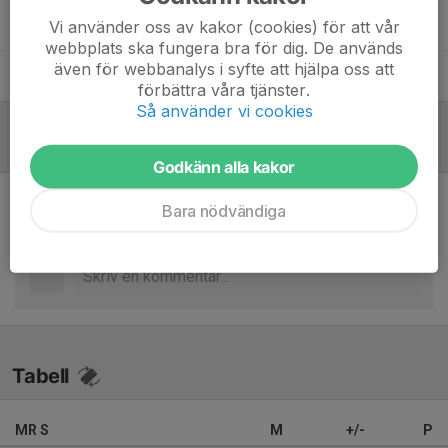
Peter Bergstedt Olsson
Lagledare
Vi använder oss av kakor (cookies) för att vår
webbplats ska fungera bra för dig. De används
även för webbanalys i syfte att hjälpa oss att
Victor Nilsson
Tränare
förbättra våra tjänster.
Så använder vi cookies
Referat
Godkänn alla kakor
Bara nödvändiga
Inget referat skrivet
Tabell
MR S
M
+/-
P