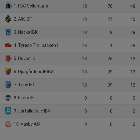
1. FBC Sollentuna
18
70
48
2. AIK IBF
18
27
40
3. Nacka IBK
18
8
28
4. Tyresö Trollbäcken IBK
18
-1
28
5. Duvbo IK
18
-26
13
6. Djurgårdens IF IBS
18
-39
13
7. Täby FC
18
-39
12
8. Ekerö IK
0
0
0
9. Järfälla Bele IBK
0
0
0
10. Väsby AIK
0
0
0