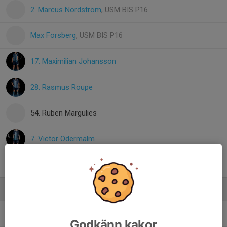
2. Marcus Nordström
, USM BIS P16
Max Forsberg
, USM BIS P16
17. Maximilian Johansson
28. Rasmus Roupe
54. Ruben Margulies
7. Victor Odermalm
16. Vidar Petrén
Ledare
Anton Forsell
Tränare
Godkänn kakor