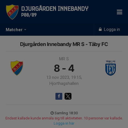
Djurgården Innebandy
P08/09
Logga in
Matcher
Djurgården Innebandy MR S - Täby FC
MR S
8 - 4
13 nov 2023, 19:15,
Hjorthagshallen
Samling 18:30
Endast kallade kunde anmäla sig till aktiviteten. 10 personer var kallade.
Logga in här