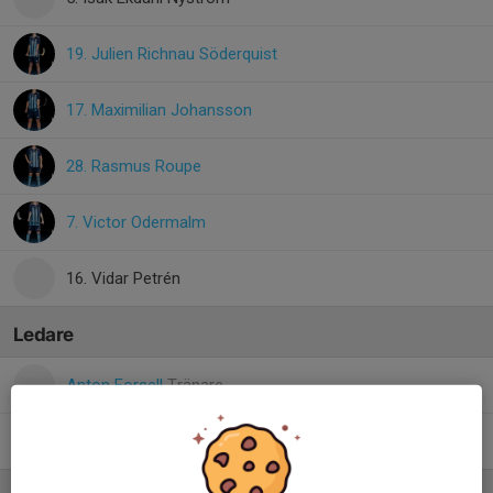
19. Julien Richnau Söderquist
17. Maximilian Johansson
28. Rasmus Roupe
7. Victor Odermalm
16. Vidar Petrén
Ledare
Anton Forsell
Tränare
Peter Bergstedt Olsson
Lagledare