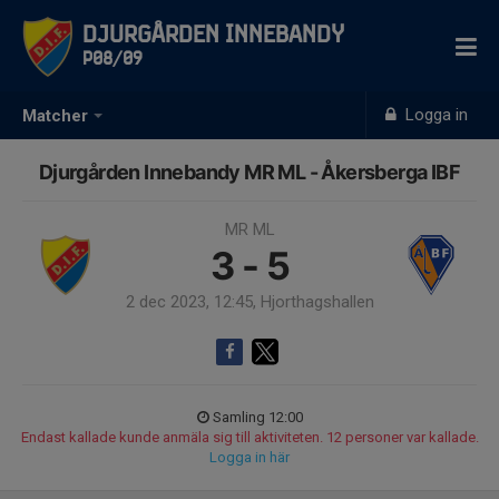
Djurgården Innebandy
P08/09
Logga in
Matcher
Djurgården Innebandy MR ML - Åkersberga IBF
MR ML
3 - 5
2 dec 2023, 12:45, Hjorthagshallen
Samling 12:00
Endast kallade kunde anmäla sig till aktiviteten. 12 personer var kallade.
Logga in här