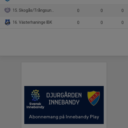
15. Skogås/Trångsunds IBK
0
0
0
16. Västerhaninge IBK
0
0
0