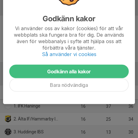
Referat
Godkänn kakor
Vi använder oss av kakor (cookies) för att vår
Inget referat skrivet
webbplats ska fungera bra för dig. De används
även för webbanalys i syfte att hjälpa oss att
förbättra våra tjänster.
Så använder vi cookies
Godkänn alla kakor
Tabell
Bara nödvändiga
MR ML
M
+/-
P
1. IFK Haninge
16
37
36
2. Älta IF/Hammarby IF IBF
16
25
34
3. Huddinge IBS
16
13
30