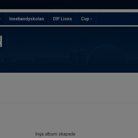
Innebandyskolan
DIF Lions
Cup
Inga album skapade