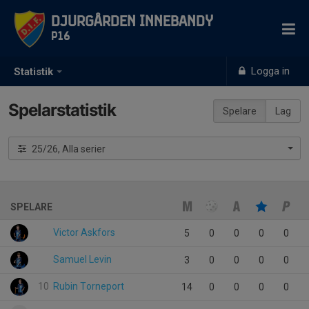
Djurgården Innebandy
P16
Logga in
Statistik
Spelarstatistik
Spelare
Lag
25/26, Alla serier
SPELARE
Victor Askfors
5
0
0
0
0
Samuel Levin
3
0
0
0
0
10
Rubin Torneport
14
0
0
0
0