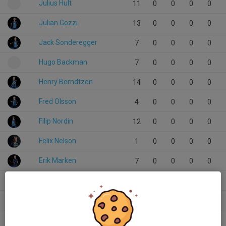
Julius Hult
11
0
0
0
0
Julian Gozzi
13
0
0
0
0
Jack Sonderegger
7
0
0
0
0
Hugo Backman
7
0
0
0
0
Henry Berndtzen
14
0
0
0
0
Fred Olsson
4
0
0
0
0
Filip Nordin
12
0
0
0
0
Felix Nelson
1
0
0
0
0
Erik Marken
7
0
0
0
0
Edvin Sjöberg
13
0
0
0
0
Benjamin Millerfelt
7
0
0
0
0
Balthazar Hammar
4
0
0
0
0