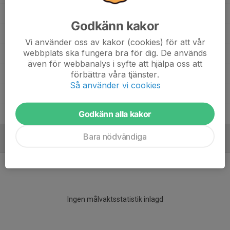
Axel Karlsson
6
0
0
0
0
Godkänn kakor
Axel Engström
11
0
0
0
0
Vi använder oss av kakor (cookies) för att vår
webbplats ska fungera bra för dig. De används
August Wetterling
11
0
0
0
0
även för webbanalys i syfte att hjälpa oss att
förbättra våra tjänster.
Arthur Norström Moreno
4
0
0
0
0
Så använder vi cookies
Anton Ahlzén
10
0
0
0
0
Godkänn alla kakor
Adam Linton
7
0
0
0
0
Bara nödvändiga
MÅLVAKTER
Ingen målvaktsstatistik inlagd