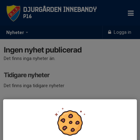
Djurgården Innebandy
P16
Logga in
Nyheter
Ingen nyhet publicerad
Det finns inga nyheter än.
Tidigare nyheter
Det finns inga tidigare nyheter