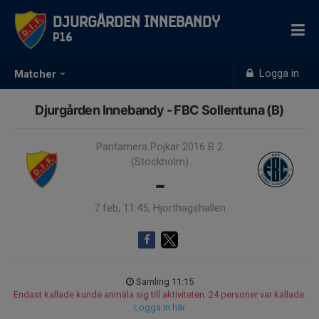
Djurgården Innebandy
P16
Logga in
Matcher
Djurgården Innebandy - FBC Sollentuna (B)
Pantamera Pojkar 2016 B 2
(Stockholm)
-
7 feb, 11:45, Hjorthagshallen
Samling 11:15
Endast kallade kunde anmäla sig till aktiviteten. 24 personer var kallade.
Logga in här