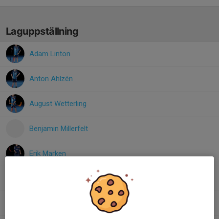
Laguppställning
Adam Linton
Anton Ahlzén
August Wetterling
Benjamin Millerfelt
Erik Marken
Filip Nordin
Hugo Backman