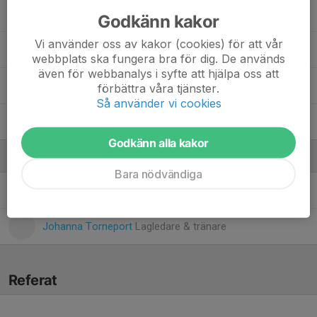
Jack Sonderegger
Godkänn kakor
Vi använder oss av kakor (cookies) för att vår
Julian Gozzi
webbplats ska fungera bra för dig. De används
även för webbanalys i syfte att hjälpa oss att
10. Rubin Torneport
förbättra våra tjänster.
Så använder vi cookies
Samuel Levin
Godkänn alla kakor
Ledare
Bara nödvändiga
Jennie Löfgren
Tränare
Johanna Torneport
Lagledare & tränare
Referat