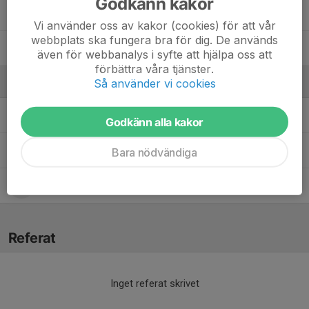
Godkänn kakor
Julius Hult
Vi använder oss av kakor (cookies) för att vår
webbplats ska fungera bra för dig. De används
10. Rubin Torneport
även för webbanalys i syfte att hjälpa oss att
förbättra våra tjänster.
Så använder vi cookies
Ledare
Erik Norström
Lagledare, tränare
Godkänn alla kakor
Jennie Löfgren
Tränare
Bara nödvändiga
Johanna Torneport
Lagledare & tränare
Referat
Inget referat skrivet