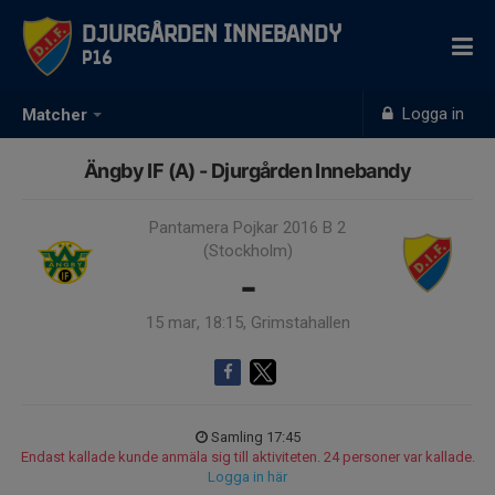
Djurgården Innebandy
P16
Logga in
Matcher
Ängby IF (A) - Djurgården Innebandy
Pantamera Pojkar 2016 B 2
(Stockholm)
-
15 mar, 18:15, Grimstahallen
Samling 17:45
Endast kallade kunde anmäla sig till aktiviteten. 24 personer var kallade.
Logga in här