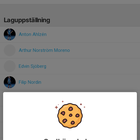
Laguppställning
Anton Ahlzén
Arthur Norström Moreno
Edvin Sjöberg
Filip Nordin
Henry Berndtzen
Hugo Backman
Julian Gozzi